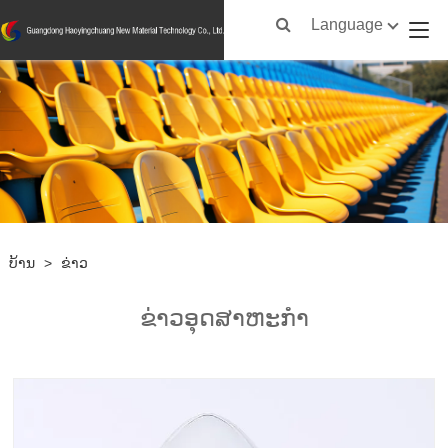
Language
ບ້ານ
>
ຂ່າວ
ຂ່າວອຸດສາຫະກໍາ