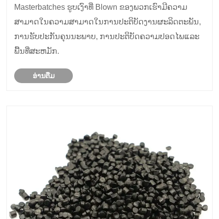
Masterbatches ຮູບເງົາທີ່ Blown ຂອງພວກເຮົາມີຄວາມ
ສາມາດໃນຄວາມສາມາດໃນການປະຕິບັດງານຜະລິດຕະພັນ,
ການຮັບປະກັນຄຸນນະພາບ, ການປະຕິບັດຄວາມປອດໄພແລະ
ພື້ນທີ່ສະຫມັກ.
ອ່ານ​ຕື່ມ