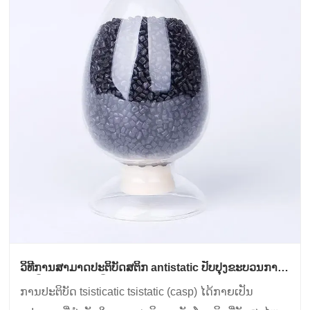
ວິທີການສາມາດປະຕິບັດສຕິກ antistatic ປັບປຸງຂະບວນການ
ຜະລິດເອເລັກໂຕຣນິກ?
ການປະຕິບັດ tsisticatic tsistatic (casp) ໄດ້ກາຍເປັນ