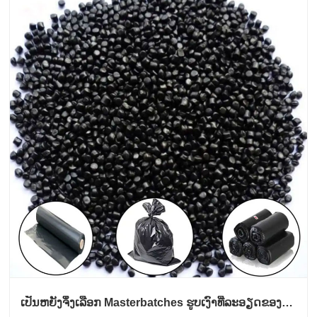
ເປັນຫຍັງຈຶ່ງເລືອກ Masterbatches ຮູບເງົາທີ່ລະອຽດຂອງ
ພວກເຮົາ?