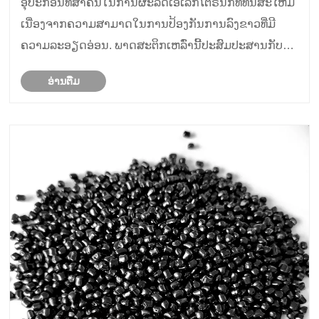
ອຸປະກອນທີ່ສໍາຄັນໃນການຜະລິດເອເລັກໂຕຣນິກທີ່ທັນສະໄຫມ
ເນື່ອງຈາກຄວາມສາມາດໃນການປ້ອງກັນການລົງຂາວທີ່ມີ
ຄວາມລະອຽດອ່ອນ. ພາດສະຕິກເຫລົ່ານີ້ປະສົມປະສານກັບ
matrices polymer ທີ່ມີປະສິດຕິພາບສູງພ້ອມກັບເຄື່ອງປະດັບ
ອ່ານ​ຕື່ມ
ປະຕິບັດການປະຕິບັດເພື່ອສ້າງວັດສະດຸທີ່ມີໂຄງສ້າງທີ່ເຂັ້ມຂົ້ນ
ແ......