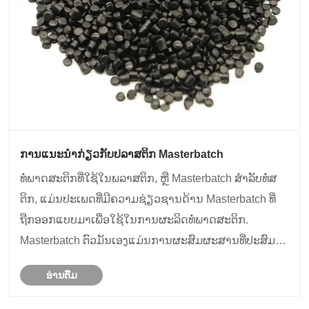
ການແນະນໍາກ່ຽວກັບປລາສຕິກ Masterbatch
ທໍ່ພາດສະຕິກທີ່ໃຊ້ໃນພລາສຕິກ, ຫຼື Masterbatch ສໍາລັບທໍ່ສ
ຕິກ, ແມ່ນປະເພດທີ່ມີຄວາມຊ່ຽວຊານດ້ານ Masterbatch ທີ່
ຖືກອອກແບບມາເພື່ອໃຊ້ໃນການຜະລິດທໍ່ພາດສະຕິກ.
Masterbatch ຕົວມັນເອງແມ່ນການຜະສົມຜະສານທີ່ປະສົມ
ເຂົ້າກັນລ່ວງຫນ້າຂອງເມັດສີ, ແລະເຄື່ອງເຕີມນ້ໍາທີ່ໃຊ້ເພື່ອຊ່ວຍ
ອ່ານ​ຕື່ມ
ເພີ່ມຄວາມເປັນເອກະພາບ, ຄວາມຕ້ານທານອາກາດ, ແລະຄຸນ
ສົມ......