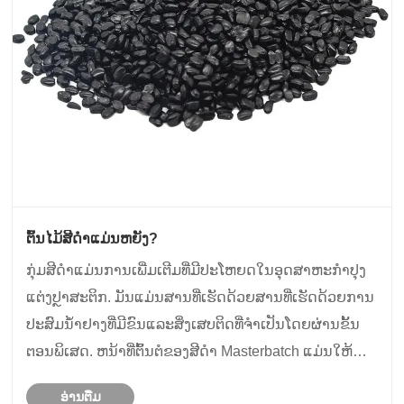
ຕົ້ນໄມ້ສີດໍາແມ່ນຫຍັງ?
ກຸ່ມສີດໍາແມ່ນການເພີ່ມເຕີມທີ່ມີປະໂຫຍດໃນອຸດສາຫະກໍາປຸງ
ແຕ່ງປຼາສະຕິກ. ມັນແມ່ນສານທີ່ເຮັດດ້ວຍສານທີ່ເຮັດດ້ວຍການ
ປະສົມນ້ໍາຢາງທີ່ມີຂົນແລະສິ່ງເສບຕິດທີ່ຈໍາເປັນໂດຍຜ່ານຂັ້ນ
ຕອນພິເສດ. ຫນ້າທີ່ຕົ້ນຕໍຂອງສີດໍາ Masterbatch ແມ່ນໃຫ້ຜົນ
ກະທົບສີດໍາທີ່ເປັນເອກະພາບສໍາລັບຜະລິດຕະພັນພາດສະຕິກ.
ອ່ານ​ຕື່ມ