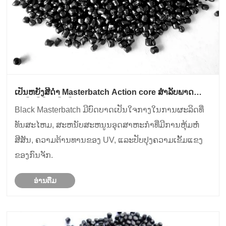
ເປັນຫຍັງສີດໍາ Masterbatch Action core ສໍາລັບພາດ
ສະຕິກທີ່ມີປະສິດຕິພາບສູງ?
Black Masterbatch ມີບົດບາດເປັນໃຈກາງໃນການຜະລິດທີ່
ທັນສະໄຫມ, ສະຫນັບສະຫນູນອຸດສາຫະກໍາທີ່ມີການຫຸ້ມຫໍ່
ສີສັນ, ຄວາມຕ້ານທານຂອງ UV, ແລະປັບປຸງຄວາມເຂັ້ມແຂງ
ຂອງກົນຈັກ.
ອ່ານ​ຕື່ມ