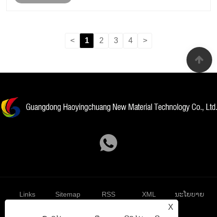
ໃນເວລາດຽວກັນມັນຍັງມີຂໍ້ໄດ້ປຽບຫລາຍຢ່າງເຊ......
<
1
2
3
4
>
Links
Sitemap
RSS
XML
ນະໂຍບາຍ
X