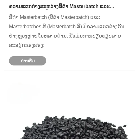
ຄວາມແຕກຕ່າງລະຫວ່າງສີດໍາ Masterbatch ແລະ
Masterbatches ສີ
ສີດໍາ Masterbatch (ສີດໍາ Masterbatch) ແລະ
Masterbatches ສີ (Masterbatch ສີ) ມີຄວາມແຕກຕ່າງກັນ
ຢ່າງຫຼວງຫຼາຍໃນຫລາຍດ້ານ. ນີ້ແມ່ນການປຽບທຽບລາຍ
ລະອຽດຂອງສອງ:
ອ່ານ​ຕື່ມ