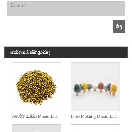
ຜະ​ລິດ​ຕະ​ພັນ​ທີ່​ກ່ຽວ​ຂ້ອງ
ການສີດແມ່ພິມ Masterbatches
Blow Molding Masterbatches