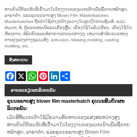
ທ່ານຍິນດີຕ້ອນຮັບທີ່ເຂົ້າມາໃນໂຮງງານຂອງພວກເຮົາເພື່ອຊື້ຂາຍຫລ້າສຸດ,
ລາຄາຕໍ່າ, ແລະຄຸນນະພາບສູງ Blown Film Masterbatches.
Masterbatches ຖືກນໍາໃຊ້ຢ່າງກວ້າງຂວາງໃນຮູບເງົາການຫຸ້ມຫໍ່, ຂວດ,
ຫມວກ, ທໍ່, ຕູ້ຄອນເທນເນີແລະເຄື່ອງຫຼີ້ນ, ເຄື່ອງໃຊ້ໃນຄົວເຮືອນ, ເຄື່ອງໃຊ້ໃນ
ຫ້ອງການ, ທໍ່ລົດຍົນແລະທໍ່ອາຄານປະເພດຕ່າງໆ, ເຫມາະສໍາລັບຂະແຫນງ
ການປຸງແຕ່ງຕ່າງໆລວມທັງ: extrusion, blowing molding, casting,
molding, etc. ..
ສົ່ງສອບຖາມ
Facebook
X
WhatsApp
Pinterest
LinkedIn
Share
ລາຍ​ລະ​ອຽດ​ຜະ​ລິດ​ຕະ​ພັນ
ຄຸນ​ນະ​ພາບ​ສູງ blown film masterbatch ຄຸນ​ນະ​ສົມ​ບັດ​ຜະ​
ລິດ​ຕະ​ພັນ​:
ເມັດສີທີ່ພວກເຮົາໃຊ້ມີຄວາມທົນທານຂອງແສງສະຫວ່າງສູງ
ທ່ານຍິນດີຕ້ອນຮັບທີ່ເຂົ້າມາໃນໂຮງງານຂອງພວກເຮົາເພື່ອຊື້ຂາຍ
ຫລ້າສຸດ, ລາຄາຕໍ່າ, ແລະຄຸນນະພາບສູງ Blown Film