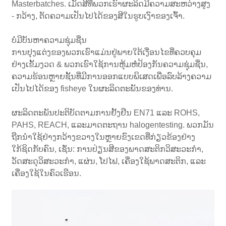
Masterbatches. ເມັດສີທີ່ພວກເຮົາຜະລິດມີຄວາມສະຫວ່າງສູງ
- ກວ້າງ, ຕັດຄວາມເປັນໄປໄດ້ຂອງສີໃນຮູບເງົາຂອງເຈົ້າ.
ບໍ່ມີບັນຫາຄວາມຊຸ່ມຊື່ນ
ການປຸງແຕ່ງຂອງພວກເຮົາແມ່ນຢູ່ພາຍໃຕ້ເງື່ອນໄຂທີ່ຄວບຄຸມ
ຢ່າງເຂັ້ມງວດ & ພວກເຮົາໃຊ້ການຫຸ້ມຫໍ່ປ້ອງກັນຄວາມຊຸ່ມຊື່ນ,
ຄວາມຮ້ອນຫຼາຍຊັ້ນທີ່ມີການອອກແບບພິເສດເພື່ອລົບລ້າງຄວາມ
ເປັນໄປໄດ້ຂອງ fisheye ໃນຜະລິດຕະພັນຂອງທ່ານ.
ຜະລິດຕະພັນປະຕິບັດຕາມການຢັ້ງຢືນ EN71 ແລະ ROHS,
PAHS, REACH, ແລະມາດຕະຖານ halogentesting. ພວກມັນ
ຖືກນໍາໃຊ້ຢ່າງກວ້າງຂວາງໃນຫຼາຍຂົງເຂດທີ່ກ່ຽວຂ້ອງຢ່າງ
ໃກ້ຊິດກັບຄົນ, ເຊັ່ນ: ການປ່ຽນສີຂອງພາດສະຕິກວິສະວະກໍາ,
ວັດສະດຸວິສະວະກໍາ, ແຜ່ນ, ໂປໄຟ, ເຄື່ອງໃຊ້ພາດສະຕິກ, ແລະ
ເຄື່ອງໃຊ້ໃນຄົວເຮືອນ.