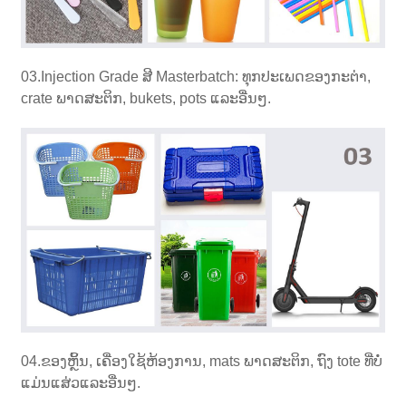
03.Injection Grade ສີ Masterbatch: ທຸກປະເພດຂອງກະຕ່າ,
crate ພາດສະຕິກ, bukets, pots ແລະອື່ນໆ.
04.ຂອງຫຼິ້ນ, ເຄື່ອງໃຊ້ຫ້ອງການ, mats ພາດສະຕິກ, ຖົງ tote ທີ່ບໍ່
ແມ່ນແສ່ວແລະອື່ນໆ.