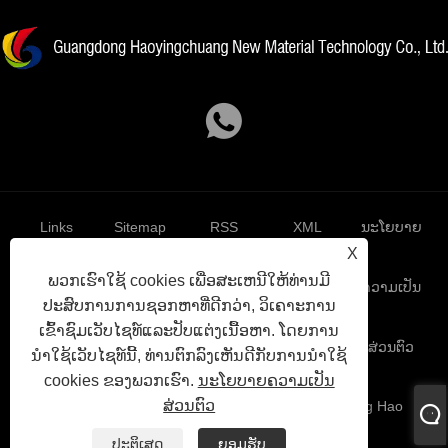
Links
Sitemap
RSS
XML
ນະໂຍບາຍ
X
ພວກເຮົາໃຊ້ cookies ເພື່ອສະເຫນີໃຫ້ທ່ານມີ
ຄວາມເປັນ
ປະສົບການການຊອກຫາທີ່ດີກວ່າ, ວິເຄາະການ
ເຂົ້າຊົມເວັບໄຊທ໌ແລະປັບແຕ່ງເນື້ອຫາ. ໂດຍການ
ສ່ວນຕົວ
ນໍາໃຊ້ເວັບໄຊທ໌ນີ້, ທ່ານຕົກລົງເຫັນດີກັບການນໍາໃຊ້
cookies ຂອງພວກເຮົາ.
ນະໂຍບາຍຄວາມເປັນ
ສ່ວນຕົວ
ສະຫງວນລິຂະສິດ© 2023 Cuangdong Hao Gangdong Hao
Gangdong Hao ນ, ບໍລິສັດເຕັກໂນໂລຢີ.
ປະຕິເສດ
ຍອມຮັບ