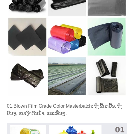
01.Blown Film Grade Color Masterbatch: ຖົງຂີ້ເຫຍື້ອ, ຖົງ
ບັນຈຸ, ຮູບເງົາກັນນ້ໍາ, ແລະອື່ນໆ.