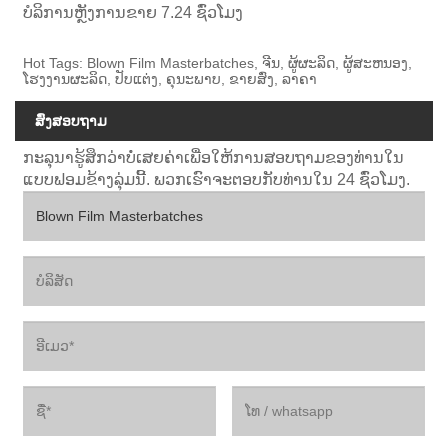
ບໍລິການຫຼັງການຂາຍ 7.24 ຊົ່ວໂມງ
Hot Tags: Blown Film Masterbatches, ຈີນ, ຜູ້ຜະລິດ, ຜູ້ສະຫນອງ,
ໂຮງງານຜະລິດ, ປັບແຕ່ງ, ຄຸນະພາບ, ຂາຍສົ່ງ, ລາຄາ
ສົ່ງສອບຖາມ
ກະລຸນາຮູ້ສຶກວ່າບໍ່ເສຍຄ່າເພື່ອໃຫ້ການສອບຖາມຂອງທ່ານໃນ
ແບບຟອມຂ້າງລຸ່ມນີ້. ພວກເຮົາຈະຕອບກັບທ່ານໃນ 24 ຊົ່ວໂມງ.