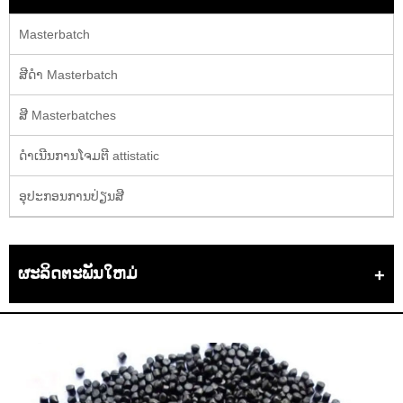
Masterbatch
ສີດໍາ Masterbatch
ສີ Masterbatches
ດໍາເນີນການໂຈມຕີ attistatic
ອຸປະກອນການປ່ຽນສີ
ຜະລິດຕະພັນໃຫມ່