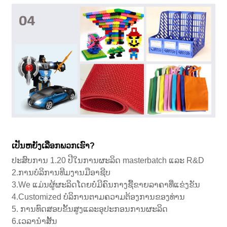
ເປັນຫຍັງເລືອກພວກເຮົາ?
ປະສົບການ 1.20 ປີໃນການຜະລິດ masterbatch ແລະ R&D
2.ການບໍລິການທີມງານມືອາຊີບ
3.We ແມ່ນຜູ້ຜະລິດໂດຍບໍ່ມີຄົນກາງຊື້ຂາຍລາຄາທີ່ແຂ່ງຂັນ
4.Customized ບໍລິການຕາມຄວາມຕ້ອງການຂອງທ່ານ
5. ການທົດສອບຂັ້ນສູງແລະອຸປະກອນການຜະລິດ
6.ເວລານໍາສັ້ນ